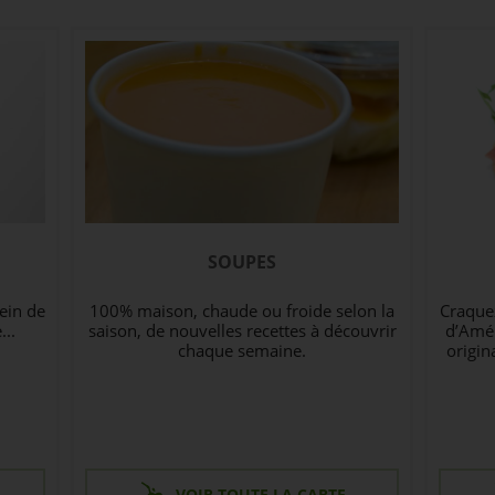
SOUPES
lein de
100% maison, chaude ou froide selon la
Craquez
...
saison, de nouvelles recettes à découvrir
d’Amér
chaque semaine.
origin
VOIR TOUTE LA CARTE