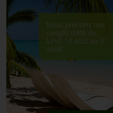
Nous prenons nos
congés d'été du
lundi 10 août au 31
août!