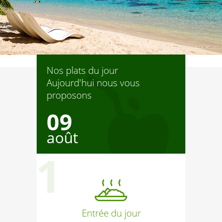
Nos plats du jour
Aujourd'hui nous vous
proposons
09
août
Entrée du jour