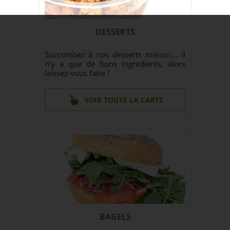
DESSERTS
Succombez à nos desserts maison... il
n’y a que de bons ingrédients, alors
laissez-vous faire !
VOIR TOUTE LA CARTE
BAGELS