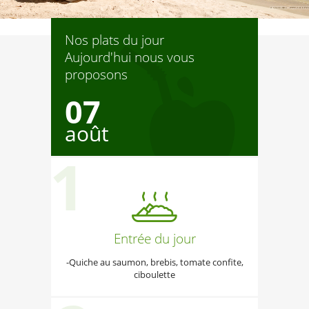
Nos plats du jour
Aujourd'hui nous vous
proposons
07
août
Entrée du jour
-Quiche au saumon, brebis, tomate confite,
ciboulette